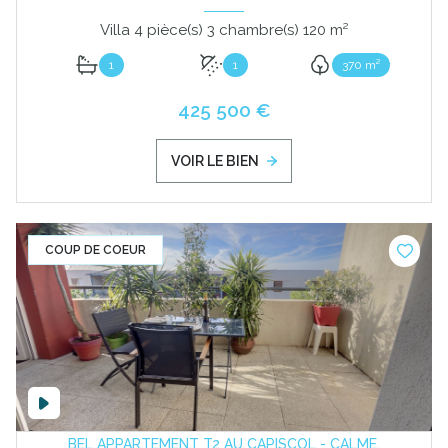
Villa 4 pièce(s) 3 chambre(s) 120 m²
1
1
370 m²
425 500 €
VOIR LE BIEN
COUP DE COEUR
BEL APPARTEMENT T2 AU CAPISCOL - CALME,