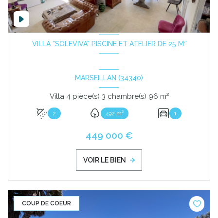
VILLA "SOLEVIVA" PISCINE ET ATELIER DE 25 M²
MARSEILLAN (34340)
Villa 4 pièce(s) 3 chambre(s) 96 m²
2
492 m²
1
449 000 €
VOIR LE BIEN
COUP DE COEUR