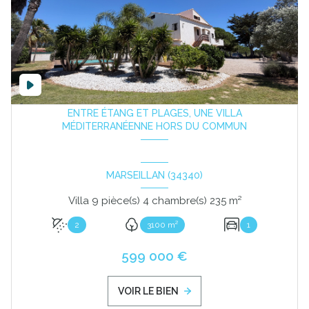
ENTRE ÉTANG ET PLAGES, UNE VILLA
MÉDITERRANÉENNE HORS DU COMMUN
MARSEILLAN (34340)
Villa 9 pièce(s) 4 chambre(s) 235 m²
2
3100 m²
1
599 000 €
VOIR LE BIEN