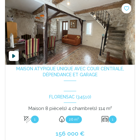
MAISON ATYPIQUE UNIQUE AVEC COUR CENTRALE,
DÉPENDANCE ET GARAGE
FLORENSAC (34510)
Maison 8 pièce(s) 4 chambre(s) 114 m²
1
26 m²
1
156 000 €