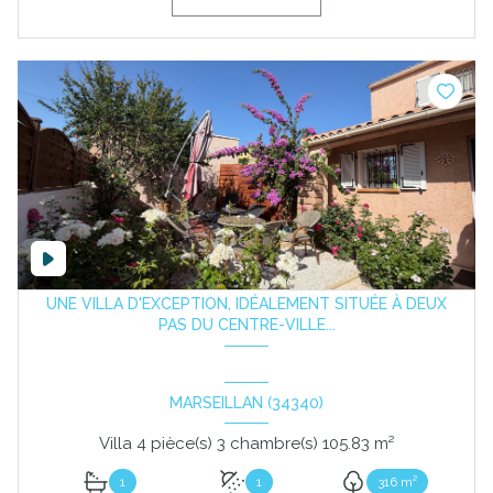
UNE VILLA D'EXCEPTION, IDÉALEMENT SITUÉE À DEUX
PAS DU CENTRE-VILLE...
MARSEILLAN (34340)
Villa 4 pièce(s) 3 chambre(s) 105.83 m²
1
1
316 m²