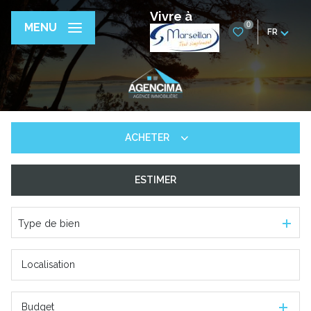
Vivre à
0
MENU
FR
ACHETER
ESTIMER
De l'ancien
De l'immo pro
Type de bien
Budget