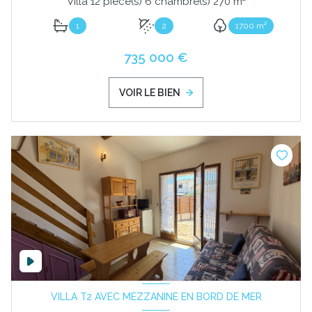
Villa 12 pièce(s) 6 chambre(s) 270 m²
1
2
1700 m²
735 000 €
VOIR LE BIEN
VILLA T2 AVEC MEZZANINE EN BORD DE MER