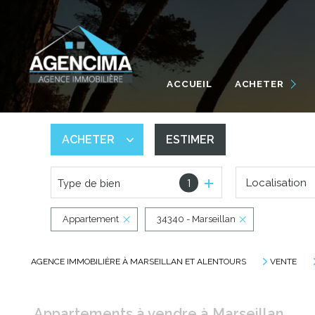
MAISONS / VILLAS
APPARTEMENTS
ACCUEIL
ACHETER
TERRAINS
GARAGES
ACHETER
ESTIMER
AUTRES
1
Localisation
Type de bien
De l'ancien
De l'immo pro
Appartement
34340 - Marseillan
AGENCE IMMOBILIÈRE À MARSEILLAN ET ALENTOURS
VENTE
Appartements à vendre à Marseillan