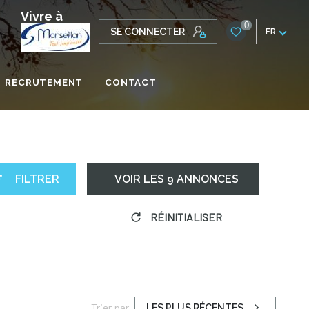
Vivre à
0
SE CONNECTER
FR
RECRUTEMENT
CONTACT
ONALE
FILTRER
VOIR LES
9
ANNONCES
RÉINITIALISER
Trier par
LES PLUS RÉCENTES