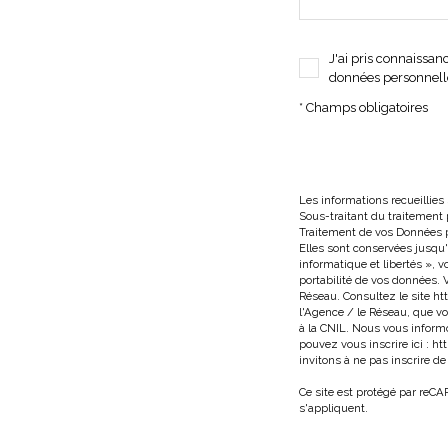
J'ai pris connaissan
données personnelle
* Champs obligatoires
Les informations recueillies
Sous-traitant du traitement 
Traitement de vos Données pe
Elles sont conservées jusqu
informatique et libertés », v
portabilité de vos données.
Réseau. Consultez le site
htt
l'Agence / le Réseau, que vo
à la CNIL. Nous vous informo
pouvez vous inscrire ici :
htt
invitons à ne pas inscrire d
Ce site est protégé par reC
s'appliquent.