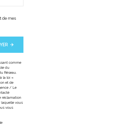
nt de mes
YER
gissant comme
ble du
 du Réseau.
la loi «
ion et de
gence / Le
ntacté
e réclamation
 laquelle vous
ous vous
le