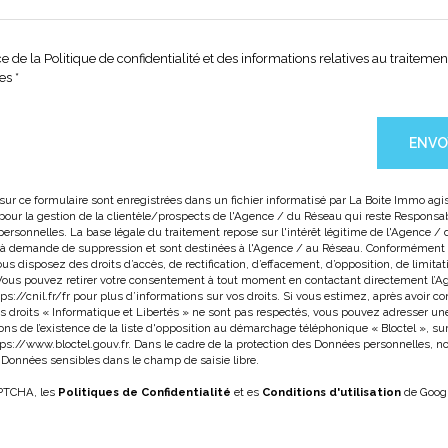
ce de la Politique de confidentialité et des informations relatives au traiteme
s *
ENVO
 sur ce formulaire sont enregistrées dans un fichier informatisé par La Boite Immo a
pour la gestion de la clientèle/prospects de l'Agence / du Réseau qui reste Responsa
rsonnelles. La base légale du traitement repose sur l'intérêt légitime de l'Agence /
'à demande de suppression et sont destinées à l'Agence / au Réseau. Conformément à 
ous disposez des droits d’accès, de rectification, d’effacement, d’opposition, de limitat
 Vous pouvez retirer votre consentement à tout moment en contactant directement l’A
ps://cnil.fr/fr
pour plus d’informations sur vos droits. Si vous estimez, après avoir co
s droits « Informatique et Libertés » ne sont pas respectés, vous pouvez adresser un
ns de l’existence de la liste d'opposition au démarchage téléphonique « Bloctel », sur
ps://www.bloctel.gouv.fr
. Dans le cadre de la protection des Données personnelles, n
e Données sensibles dans le champ de saisie libre.
APTCHA, les
Politiques de Confidentialité
et es
Conditions d'utilisation
de Goog