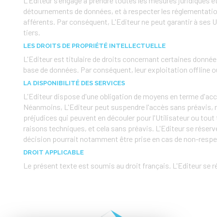
L'Editeur s'engage à prendre toutes les mesures juridiques et
détournements de données, et à respecter les réglementations
afférents. Par conséquent, L'Editeur ne peut garantir à ses 
tiers.
LES DROITS DE PROPRIÉTÉ INTELLECTUELLE
L'Editeur est titulaire de droits concernant certaines donnée
base de données. Par conséquent, leur exploitation offline ou
LA DISPONIBILITÉ DES SERVICES
L'Editeur dispose d'une obligation de moyens en terme d'acces
Néanmoins, L'Editeur peut suspendre l'accès sans préavis, 
préjudices qui peuvent en découler pour l'Utilisateur ou tou
raisons techniques, et cela sans préavis. L'Editeur se réserve 
décision pourrait notamment être prise en cas de non-respec
DROIT APPLICABLE
Le présent texte est soumis au droit français. L'Editeur se