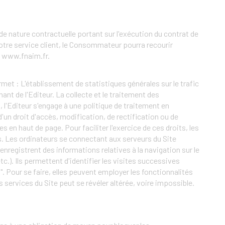
de nature contractuelle portant sur l'exécution du contrat de
notre service client, le Consommateur pourra recourir
 : www.fnaim.fr.
ermet : L'établissement de statistiques générales sur le trafic
ant de l'Editeur. La collecte et le traitement des
l'Editeur s'engage à une politique de traitement en
'un droit d'accès, modification, de rectification ou de
en haut de page. Pour faciliter l'exercice de ces droits, les
és. Les ordinateurs se connectant aux serveurs du Site
nregistrent des informations relatives à la navigation sur le
etc.). Ils permettent d'identifier les visites successives
. Pour se faire, elles peuvent employer les fonctionnalités
s services du Site peut se révéler altérée, voire impossible.