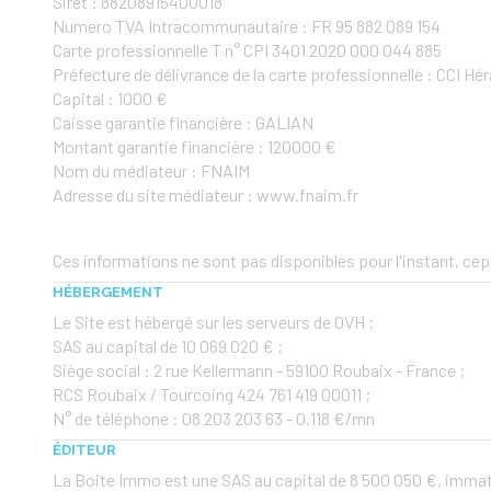
Siret : 88208915400018
Numero TVA Intracommunautaire : FR 95 882 089 154
Carte professionnelle T n° CPI 3401 2020 000 044 885
Préfecture de délivrance de la carte professionnelle : CCI Hér
Capital : 1000 €
Caisse garantie financière : GALIAN
Montant garantie financière : 120000 €
Nom du médiateur : FNAIM
Adresse du site médiateur : www.fnaim.fr
Ces informations ne sont pas disponibles pour l'instant, c
HÉBERGEMENT
Le Site est hébergé sur les serveurs de OVH ;
SAS au capital de 10 069 020 € ;
Siège social : 2 rue Kellermann - 59100 Roubaix - France ;
RCS Roubaix / Tourcoing 424 761 419 00011 ;
N° de téléphone : 08 203 203 63 - 0.118 €/mn
ÉDITEUR
La Boite Immo est une SAS au capital de 8 500 050 €, imma