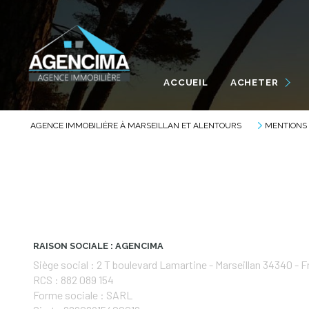
MAISONS / VILLAS
APPARTEMENTS
ACCUEIL
ACHETER
TERRAINS
GARAGES
AGENCE IMMOBILIÈRE À MARSEILLAN ET ALENTOURS
MENTIONS
AUTRES
RAISON SOCIALE : AGENCIMA
Siège social : 2 T boulevard Lamartine - Marseillan 34340 - 
RCS : 882 089 154
Forme sociale : SARL