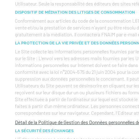
Utilisateur. Seule la responsabilité des éditeurs des sites ré
DISPOSITIF DE MÉDIATION DES LITIGES DE CONSOMMATION
Conformément aux articles du code de la consommation L611-1 e
vente et/ou la prestation de services n'ayant pu être résolu
gratuitement à la médiation. Il contactera FNAIM par e-mail e
LA PROTECTION DE LA VIE PRIVÉE ET DES DONNÉES PERSON
Le Site collecte les informations personnelles fournies par les
sur le Site ; L'envoi vers les adresses mails fournies par les
informations personnelles sur Internet doivent se faire dans
conformité avec la loi n°2004-575 du 21 juin 2004 pour la con
suppression aux données personnelles le concernant. Il peut e
Utilisateurs du Site peuvent se désinscrire en cliquant sur l
reçoivent sur leur disque dur un ou plusieurs fichiers au for
Site effectuée à partir de l'ordinateur sur lequel est stocké le
faites à partir d'un même ordinateur. Les personnes connectée
correspondantes sur leur navigateur. Cependant, l'Editeur atti
Détail de la Politique de Gestion des Données personnelles de
LA SÉCURITÉ DES ÉCHANGES