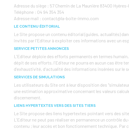
Adresse du siège : 57 Chemin de La Maunière 83400 Hyères-
Téléphone : 04 94 354 354
Adresse mail : contact@la-boite-immo.com
LE CONTENU ÉDITORIAL
Le Site propose un contenu éditorial (guides, actualités) dan
invités par l'Editeur à exploiter ces informations avec un esp
SERVICE PETITES ANNONCES
L'Editeur déploie des efforts permanents en termes humain, t
dépit de ses efforts, l'Editeur ne pourra en aucun cas être te
d'exhaustivité, d'actualité des informations insérées sur le s
SERVICES DE SIMULATIONS
Les utilisateurs du Site ont à leur disposition des "simulate
une estimation approximative concernant les valeurs calculées
discernement.
LIENS HYPERTEXTES VERS DES SITES TIERS
Le Site propose des liens hypertextes pointant vers des sites 
L'Editeur ne peut pas réaliser en permanence un contrôle du con
contenu ; leur accès et bon fonctionnement technique. Par cons