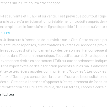
férencés sur le Site pourra être engagée.
t suivants et R612-1 et suivants, il est prévu que pour tout litige 
 dans le cadre d'une réclamation préalablement introduite auprès de 
n remplissant le formulaire en ligne disponible à l'adresse suivante
NELLES
 Utilisateurs à l'occasion de leur visite sur le Site. Cette collecte p
 Utilisateurs de réponses, d'informations diverses ou annonces proven
 le respect des droits fondamentaux des personnes. Par conséquent, 
fiance dans l'économie numérique. Tout utilisateur du Site dispose d
xercer ces droits en contactant l'Editeur aux coordonnées indiquées 
es liens hypertextes de désinscription présents sur les mails adress
mat texte très légers appelés communément " Cookies ". Les cookies e
 "cookie" (les pages consultées, la date et l'heure de la consultation, 
s au Site ont la liberté de s'opposer à l'enregistrement de "cookies"
re l'attention des Utilisateurs que, dans un tel cas, l'accès à certain
 l'Editeur