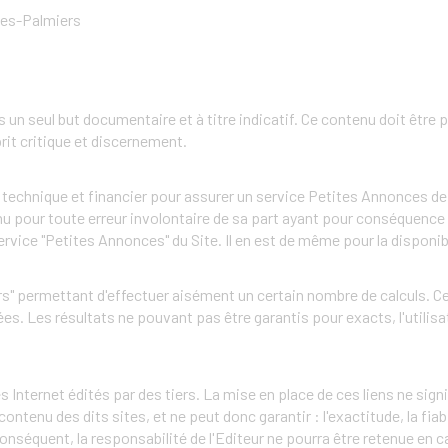
les-Palmiers
s un seul but documentaire et à titre indicatif. Ce contenu doit êtr
rit critique et discernement.
echnique et financier pour assurer un service Petites Annonces de q
nu pour toute erreur involontaire de sa part ayant pour conséquence l
ervice "Petites Annonces" du Site. Il en est de même pour la disponib
urs" permettant d'effectuer aisément un certain nombre de calculs. C
. Les résultats ne pouvant pas être garantis pour exacts, l'utilisat
Internet édités par des tiers. La mise en place de ces liens ne signi
tenu des dits sites, et ne peut donc garantir : l'exactitude, la fiabili
équent, la responsabilité de l'Editeur ne pourra être retenue en cas 