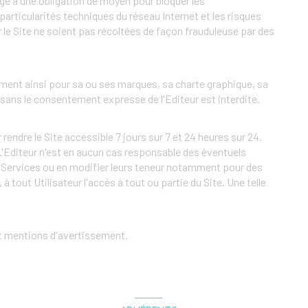
age à une obligation de moyen pour bloquer les
articularités techniques du réseau Internet et les risques
 le Site ne soient pas récoltées de façon frauduleuse par des
amment ainsi pour sa ou ses marques, sa charte graphique, sa
 sans le consentement expresse de l'Editeur est interdite.
endre le Site accessible 7 jours sur 7 et 24 heures sur 24.
'Editeur n'est en aucun cas responsable des éventuels
es Services ou en modifier leurs teneur notamment pour des
à tout Utilisateur l'accès à tout ou partie du Site. Une telle
et mentions d'avertissement.