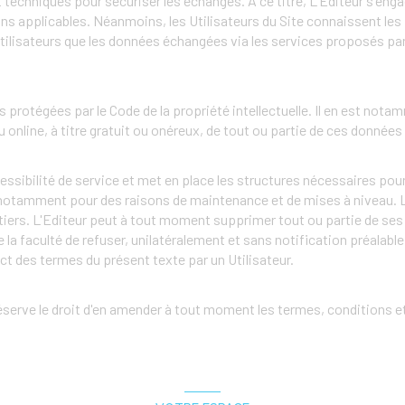
 techniques pour sécuriser les échanges. A ce titre, L'Editeur s'eng
 applicables. Néanmoins, les Utilisateurs du Site connaissent les p
Utilisateurs que les données échangées via les services proposés par
s protégées par le Code de la propriété intellectuelle. Il en est not
 online, à titre gratuit ou onéreux, de tout ou partie de ces données
sibilité de service et met en place les structures nécessaires pour r
notamment pour des raisons de maintenance et de mises à niveau. L
t tiers. L'Editeur peut à tout moment supprimer tout ou partie de s
la faculté de refuser, unilatéralement et sans notification préalable, 
t des termes du présent texte par un Utilisateur.
 réserve le droit d'en amender à tout moment les termes, conditions 