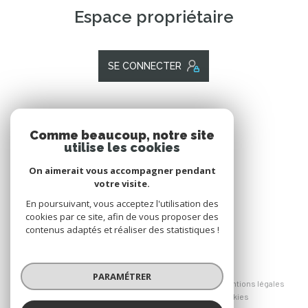
Espace propriétaire
SE CONNECTER
ADHÉRENTS
Comme beaucoup, notre site
utilise les cookies
Nous adhérons
On aimerait vous accompagner pendant
votre visite.
En poursuivant, vous acceptez l'utilisation des
cookies par ce site, afin de vous proposer des
contenus adaptés et réaliser des statistiques !
© 2026 | Tous droits réservés
PARAMÉTRER
Nos honoraires
Nos partenaires
Mentions légales
Admin
Politique RGPD
Cookies