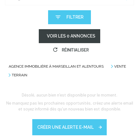
FILTRER
VOIR LES
0
ANNONCES
RÉINITIALISER
AGENCE IMMOBILIÈRE À MARSEILLAN ET ALENTOURS
VENTE
TERRAIN
Désolé, aucun bien n'est disponible pour le moment.
Ne manquez pas les prochaines opportunités, créez une alerte email
et soyez informé dès qu'un nouveau bien est disponible.
CRÉER UNE ALERTE E-MAIL