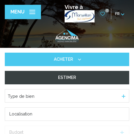
Vivre à
0
MENU
FR
ACHETER
ESTIMER
De l'ancien
De l'immo pro
Type de bien
Budget