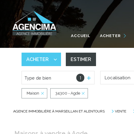
MAISONS / VILLAS
APPARTEMENTS
ACCUEIL
ACHETER
TERRAINS
GARAGES
ACHETER
ESTIMER
AUTRES
1
Localisation
Type de bien
De l'ancien
De l'immo pro
Maison
34300 - Agde
AGENCE IMMOBILIÈRE À MARSEILLAN ET ALENTOURS
VENTE
Maisons à vendre à Agde