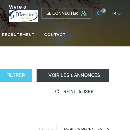
Vivre à
0
SE CONNECTER
FR
RECRUTEMENT
CONTACT
ONALE
FILTRER
VOIR LES
1
ANNONCES
RÉINITIALISER
Trier par
LES PLUS RÉCENTES