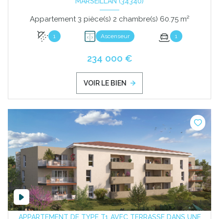
MARSEILLAN (34340)
Appartement 3 pièce(s) 2 chambre(s) 60.75 m²
1
Ascenseur
1
234 000 €
VOIR LE BIEN
APPARTEMENT DE TYPE T1 AVEC TERRASSE DANS UNE