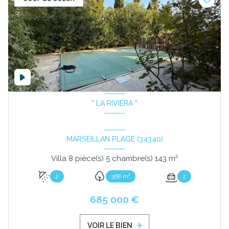
" LA RIVIERA "
MARSEILLAN PLAGE (34340)
Villa 8 pièce(s) 5 chambre(s) 143 m²
2
368 m²
2
685 000 €
VOIR LE BIEN