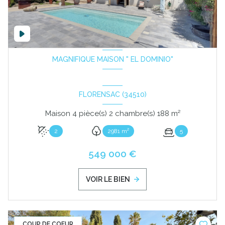
MAGNIFIQUE MAISON " EL DOMINIO"
FLORENSAC (34510)
Maison 4 pièce(s) 2 chambre(s) 188 m²
2
2981 m²
5
549 000 €
VOIR LE BIEN
COUP DE COEUR