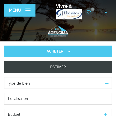
Vivre à
0
MENU
FR
ACHETER
ESTIMER
De l'ancien
De l'immo pro
Type de bien
Budget