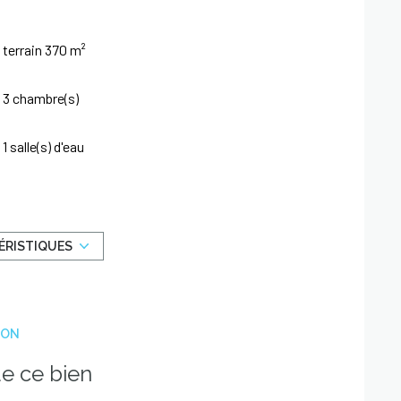
terrain 370 m²
3 chambre(s)
1 salle(s) d'eau
cuisine américaine (équipée)
1 garage(s)
ÉRISTIQUES
1 côté(s) mitoyen(s)
ION
piscinable
e ce bien