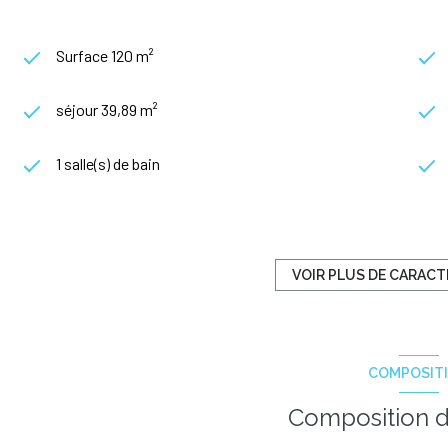
Surface 120 m²
séjour 39,89 m²
1 salle(s) de bain
construit en 2023
Chauffage individuel : air pulsé (pompe à chaleur)
VOIR PLUS DE CARACT
exposition Sud
COMPOSIT
terrasse
Composition d
accès handicapé