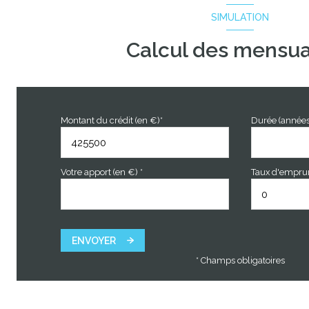
SIMULATION
garage
Calcul des mensua
mezzanine
terrasse
jardin
Montant du crédit (en €)*
Durée (années
Votre apport (en €) *
Taux d'emprunt
ENVOYER
* Champs obligatoires