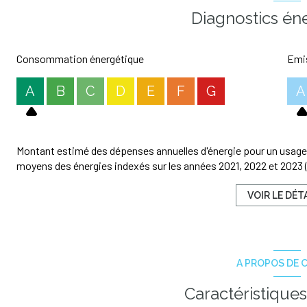
Les informations sur les risques auxquels ce bien est exposé son
Diagnostics én
Consommation énergétique
Emis
A
B
C
D
E
F
G
A
Montant estimé des dépenses annuelles d'énergie pour un usage 
moyens des énergies indexés sur les années 2021, 2022 et 202
VOIR LE DÉT
A PROPOS DE C
Caractéristiques