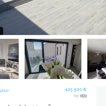
425 500 €
4810)
Réf
1322