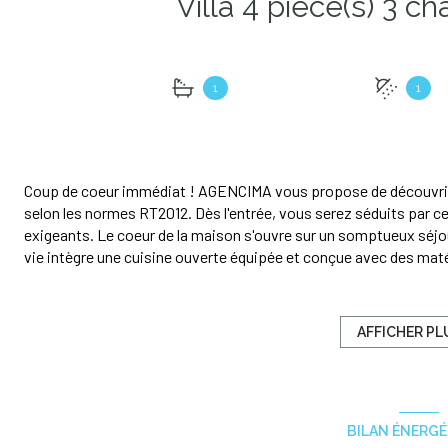
1
1
Coup de coeur immédiat ! AGENCIMA vous propose de découvrir ce
selon les normes RT2012. Dès l'entrée, vous serez séduits par ce
exigeants. Le coeur de la maison s'ouvre sur un somptueux séjou
vie intègre une cuisine ouverte équipée et conçue avec des matéri
dispose de 3 belles chambres dont une belle suite parentale ave
confort, une pièce supplementaire actuellement aménagée en sall
projection cinema, bureau, salle de jeux...). Une vaste et agréabl
AFFICHER PL
aux soirées d'été et un garage avec mezzanine complètent ce bien.
le luxe et la modernité: matériaux nobles (marbre, faïences raffi
chaque pièce), domotique (volets roulants centralisés). A visite
*Honoraires à la charge du vendeur.
BILAN ÉNERG