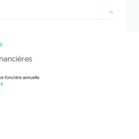
39.89 m²
11.25 m²
ER
12.97 m²
inancières
10.57 m²
e foncière annuelle
11.05 m²
 €
9.53 m²
8.08 m²
8.23 m²
5.52 m²
1.96 m²