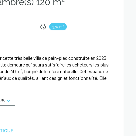
Villa 4 pièce(s) 3 chambre(s) 120 m²
370 m²
tte très belle villa de pain-pied construite en 2023
tte demeure qui saura satisfaire les acheteurs les plus
r de 40 m², baigné de lumière naturelle. Cet espace de
aux de qualités, alliant design et fonctionnalité. Elle
c un grand dressing sur mesure. Pour parfaire ce
e de sport, s'adaptera à toute vos envies (salle de
e terrasse de 35m², véritable invitation au farnienté et
US
 Ici rien n'est laissé au hasard, chaque détail respire
nées), confort absolu ( climatisation gainable dans
r sans tarder ! Pour cela contactez notre agence.
ÉTIQUE