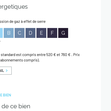
t disponibles sur le site
Géorisques
ergetiques
sion de gaz à effet de serre
B
C
D
E
F
G
standard est compris entre 520 € et 760 € . Prix
3 (abonnements compris).
AIL
E BIEN
 de ce bien