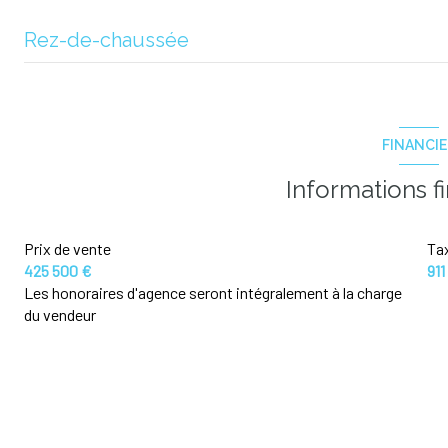
Rez-de-chaussée
salon/sejour
cuisine
FINANCI
chambre
Informations f
chambre
Prix de vente
Tax
chambre
425 500 €
911
dressing
Les honoraires d'agence seront intégralement à la charge
du vendeur
buanderie
Salle de Sport ou Bureau
salle de bain
WC