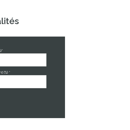
21.15 m²
lités
10 m²
35 m²
210 m²
)*
 (%) *