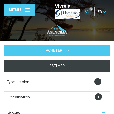
Vivre à
0
MENU
FR
ACHETER
ESTIMER
De l'ancien
De l'immo pro
Type de bien
1
1
Localisation
Budget