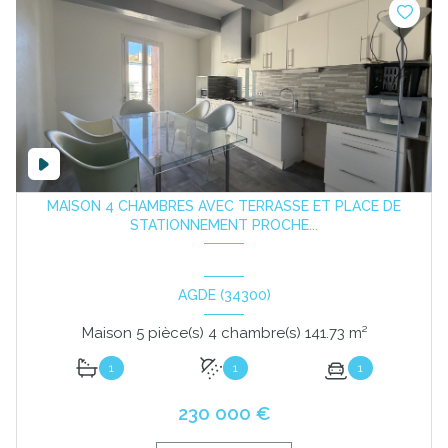
MAISON 4 CHAMBRES AVEC TERRASSE ET PLACE DE
STATIONNEMENT PROCHE...
AGDE (34300)
Maison 5 pièce(s) 4 chambre(s) 141.73 m²
1
1
1
230 000 €