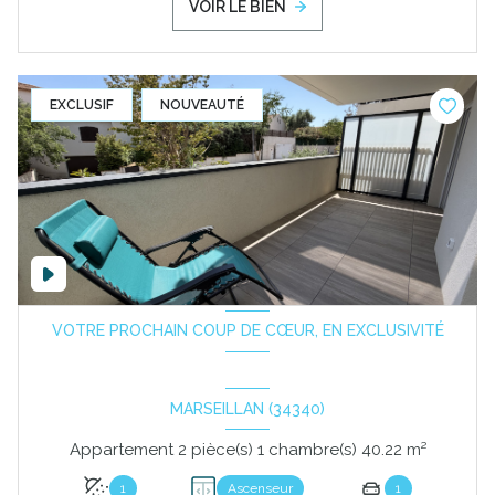
VOIR LE BIEN
EXCLUSIF
NOUVEAUTÉ
VOTRE PROCHAIN COUP DE CŒUR, EN EXCLUSIVITÉ
MARSEILLAN (34340)
Appartement 2 pièce(s) 1 chambre(s) 40.22 m²
1
Ascenseur
1