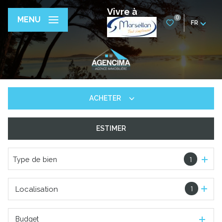
Vivre à
0
MENU
FR
ACHETER
ESTIMER
De l'ancien
De l'immo pro
Type de bien
1
1
Localisation
Budget