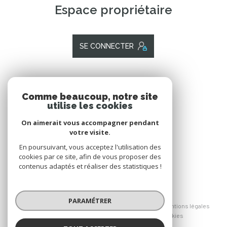
Espace propriétaire
SE CONNECTER
ADHÉRENTS
Comme beaucoup, notre site
utilise les cookies
Nous adhérons
On aimerait vous accompagner pendant
votre visite.
En poursuivant, vous acceptez l'utilisation des
cookies par ce site, afin de vous proposer des
contenus adaptés et réaliser des statistiques !
© 2026 | Tous droits réservés
PARAMÉTRER
Nos honoraires
Nos partenaires
Mentions légales
Admin
Politique RGPD
Cookies