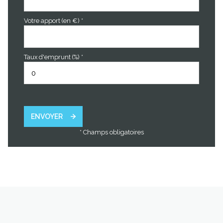
Votre apport (en €) *
Taux d'emprunt (%) *
ENVOYER
* Champs obligatoires