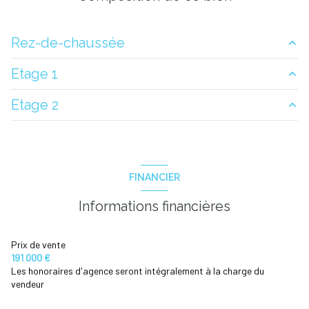
Rez-de-chaussée
Etage 1
Salon/Sejour/Cuisine
31.5 m²
Etage 2
WC
1.5 m²
chambre
10 m²
chambre
13 m²
chambre
14 m²
salle d'eau
6.55 m²
Terrasse
20 m²
FINANCIER
hall
3 m²
Informations financières
Prix de vente
191 000 €
Les honoraires d'agence seront intégralement à la charge du
vendeur