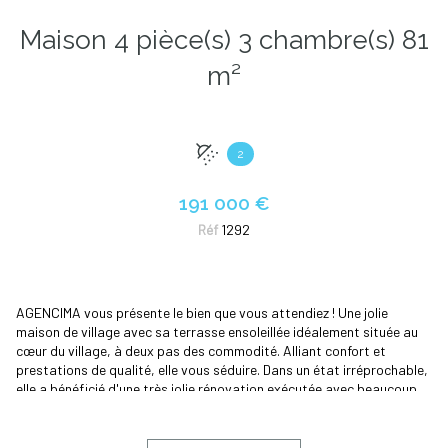
Maison 4 pièce(s) 3 chambre(s) 81
m²
2
191 000 €
Réf
1292
AGENCIMA vous présente le bien que vous attendiez ! Une jolie
maison de village avec sa terrasse ensoleillée idéalement située au
cœur du village, à deux pas des commodité. Alliant confort et
prestations de qualité, elle vous séduire. Dans un état irréprochable,
elle a bénéficié d'une très jolie rénovation exécutée avec beaucoup
de goût. Au rez-de-chaussée, vous découvrirez une vaste pièce de
vie de 33 m² comprenant salon, séjour, cuisine ainsi qu'un WC, le tout
climatisé, offrant un espace convivial et chaleureux. La maison