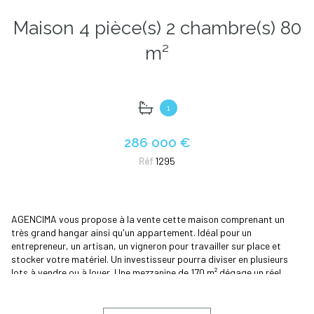
Maison 4 pièce(s) 2 chambre(s) 80
m²
1
286 000 €
Réf
1295
AGENCIMA vous propose à la vente cette maison comprenant un
très grand hangar ainsi qu'un appartement. Idéal pour un
entrepreneur, un artisan, un vigneron pour travailler sur place et
stocker votre matériel. Un investisseur pourra diviser en plusieurs
lots à vendre ou à louer. Une mezzanine de 170 m² dégage un réel
potentiel à ce dépôt aux nombreuses possibilités. Un appartement
de 80 m² entièrement climatisé, comprenant une vaste pièce de vie
ainsi que deux belles chambres est un véritable atout pour ce bien