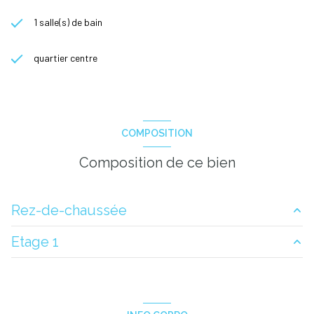
1 salle(s) de bain
quartier centre
COMPOSITION
Composition de ce bien
Rez-de-chaussée
Etage 1
dépôt
140 m²
bureau
10 m²
dépôt
170 m²
bureau
15 m²