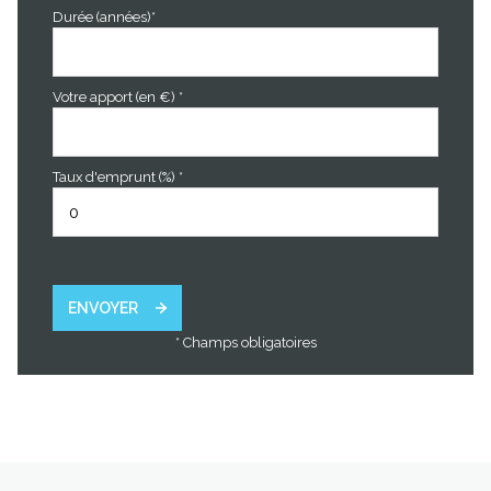
Durée (années)*
Votre apport (en €) *
Taux d'emprunt (%) *
ENVOYER
* Champs obligatoires