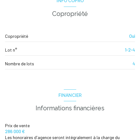
INFO COPRO
WC
1.33 m²
Copropriété
chambre
17.01 m²
cellier
1.50 m²
Copropriété
Oui
salle de bain
7.39 m²
degagement
4.11 m²
Lot n°
1-2-4
salon/sejour
39.49 m²
Nombre de lots
4
chambre
14.11 m²
cuisine
6 m²
WC
3 m²
FINANCIER
Informations financières
Prix de vente
286 000 €
Les honoraires d'agence seront intégralement à la charge du