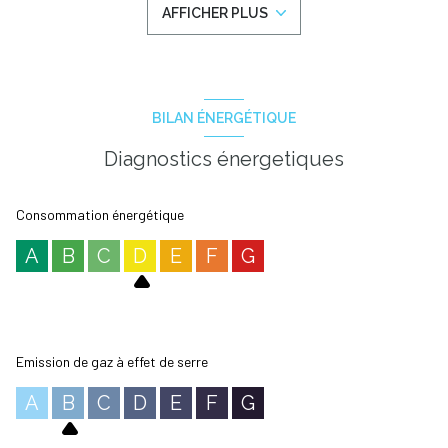
AFFICHER PLUS
rare à Marseillan. Ce logement peut être loué séparément ou loger
confortablement le propriétaire. Pour tout renseignement
complémentaire ou programmer une visite, contactez AGENCIMA.
Bien soumis au statut juridique de la copropriété. Nombre de lots: 4 .
Pas de charges.
* Honoraires à la charge du vendeur.
BILAN ÉNERGÉTIQUE
Diagnostics énergetiques
Consommation énergétique
A
B
C
D
E
F
G
Emission de gaz à effet de serre
A
B
C
D
E
F
G