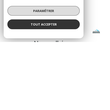
PARAMÉTRER
SE CONNECTER
TOUT ACCEPTER
AGENCIMA
ADHÉRENTS
Agence
Nous adhérons
© 2026 | Tous droits réservés
Nos honoraires
Nos partenaires
Mentions légales
Admin
Politique RGPD
Cookies
Réalisé par :